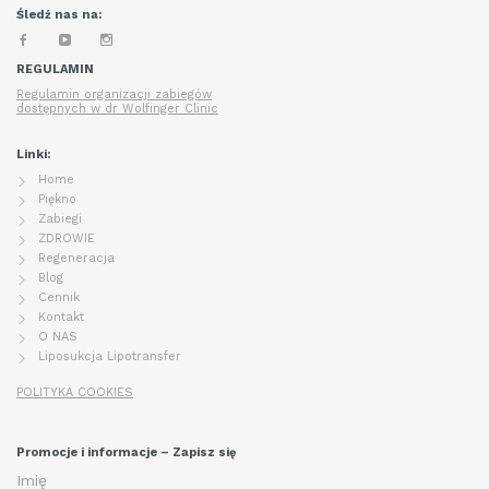
Śledź nas na:
REGULAMIN
Regulamin organizacji zabiegów
dostępnych w dr Wolfinger Clinic
Linki:
Home
Piękno
Zabiegi
ZDROWIE
Regeneracja
Blog
Cennik
Kontakt
O NAS
Liposukcja Lipotransfer
POLITYKA COOKIES
Promocje i informacje – Zapisz się
Imię