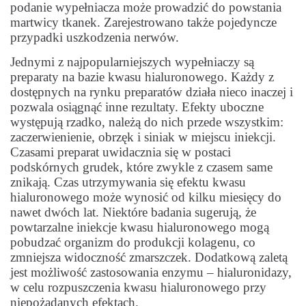
podanie wypełniacza może prowadzić do powstania
martwicy tkanek. Zarejestrowano także pojedyncze
przypadki uszkodzenia nerwów.
Jednymi z najpopularniejszych wypełniaczy są
preparaty na bazie kwasu hialuronowego. Każdy z
dostępnych na rynku preparatów działa nieco inaczej i
pozwala osiągnąć inne rezultaty. Efekty uboczne
występują rzadko, należą do nich przede wszystkim:
zaczerwienienie, obrzęk i siniak w miejscu iniekcji.
Czasami preparat uwidacznia się w postaci
podskórnych grudek, które zwykle z czasem same
znikają. Czas utrzymywania się efektu kwasu
hialuronowego może wynosić od kilku miesięcy do
nawet dwóch lat. Niektóre badania sugerują, że
powtarzalne iniekcje kwasu hialuronowego mogą
pobudzać organizm do produkcji kolagenu, co
zmniejsza widoczność zmarszczek. Dodatkową zaletą
jest możliwość zastosowania enzymu – hialuronidazy,
w celu rozpuszczenia kwasu hialuronowego przy
niepożądanych efektach.