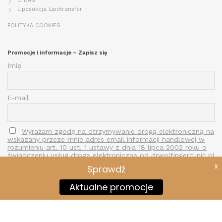
O NAS
Liposukcja Lipotransfer
POLITYKA COOKIES
Promocje i informacje – Zapisz się
Imię
E-mail
Wyrażam zgodę na otrzymywanie drogą elektroniczną na
wskazany przeze mnie adres email informacji handlowej w
rozumieniu art. 10 ust. 1 ustawy z dnia 18 lipca 2002 roku o
świadczeniu usług drogą elektroniczną od drwolfingerclinic.pl
X
Sprawdź
Aktualne promocje