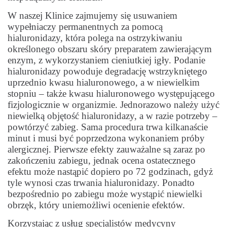
W naszej Klinice zajmujemy się usuwaniem
wypełniaczy permanentnych za pomocą
hialuronidazy, która polega na ostrzykiwaniu
określonego obszaru skóry preparatem zawierającym
enzym, z wykorzystaniem cieniutkiej igły. Podanie
hialuronidazy powoduje degradację wstrzykniętego
uprzednio kwasu hialuronowego, a w niewielkim
stopniu – także kwasu hialuronowego występującego
fizjologicznie w organizmie. Jednorazowo należy użyć
niewielką objętość hialuronidazy, a w razie potrzeby –
powtórzyć zabieg. Sama procedura trwa kilkanaście
minut i musi być poprzedzona wykonaniem próby
alergicznej. Pierwsze efekty zauważalne są zaraz po
zakończeniu zabiegu, jednak ocena ostatecznego
efektu może nastąpić dopiero po 72 godzinach, gdyż
tyle wynosi czas trwania hialuronidazy. Ponadto
bezpośrednio po zabiegu może wystąpić niewielki
obrzęk, który uniemożliwi ocenienie efektów.
Korzystając z usług specjalistów medycyny