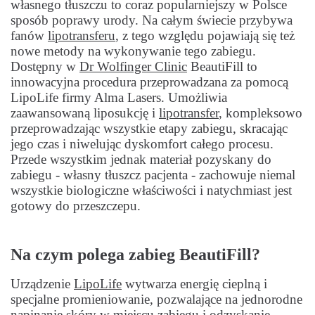
własnego tłuszczu to coraz popularniejszy w Polsce
sposób poprawy urody. Na całym świecie przybywa
fanów
lipotransferu
, z tego względu pojawiają się też
nowe metody na wykonywanie tego zabiegu.
Dostępny w
Dr Wolfinger Clinic
BeautiFill to
innowacyjna procedura przeprowadzana za pomocą
LipoLife firmy Alma Lasers. Umożliwia
zaawansowaną liposukcję i
lipotransfer
, kompleksowo
przeprowadzając wszystkie etapy zabiegu, skracając
jego czas i niwelując dyskomfort całego procesu.
Przede wszystkim jednak materiał pozyskany do
zabiegu - własny tłuszcz pacjenta - zachowuje niemal
wszystkie biologiczne właściwości i natychmiast jest
gotowy do przeszczepu.
Na czym polega zabieg BeautiFill?
Urządzenie
LipoLife
wytwarza energię cieplną i
specjalne promieniowanie, pozwalające na jednorodne
napinanie skóry
w miejscu zabiegu i odzyskanie