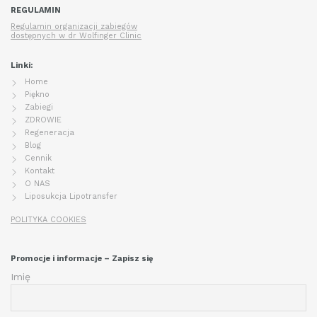
REGULAMIN
Regulamin organizacji zabiegów
dostępnych w dr Wolfinger Clinic
Linki:
Home
Piękno
Zabiegi
ZDROWIE
Regeneracja
Blog
Cennik
Kontakt
O NAS
Liposukcja Lipotransfer
POLITYKA COOKIES
Promocje i informacje – Zapisz się
Imię