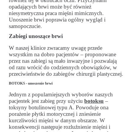
również tej w okolicach oczu. Przyczynami
opadających brwi może być również
niesymetryczna praca mięśni mimicznych.
Unoszenie brwi poprawia ogólny wygląd i
samopoczucie.
Zabiegi unoszące brwi
W naszej klinice zwracamy uwagę przede
wszystkim na dobro pacjentów – proponowane
przez nas zabiegi są mało inwazyjne i pozwalają
od razu wrócić do codziennych obowiązków, w
przeciwieństwie do zabiegów chirurgii plastycznej.
BOTOKS - unoszenie brwi
Jednym z popularniejszych wyborów naszych
pacjentek jest zabieg przy użyciu
botoksu
–
toksyny botulinowej typu A. Powoduje ona
porażenie płytki motorycznej i zniesienie
kurczliwości mięśni w danym obszarze. W
konsekwencji następuje rozluźnienie mięśni i