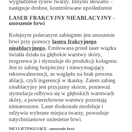
wygładzenie rysów twarzy. Innymi słowami –
następuje drobne, kontrolowane upośledzenie
LASER FRAKCYJNY NIEABLACYJNY -
unoszenie brwi
Kolejnym polecanym zabiegiem jest unoszenie
brwi przy pomocy
lasera frakcyjnego
nieablacyjnego
.
Emitowana przed laser wiązka
światła działa na głębokie warstwy skóry,
rozgrzewa je i stymuluje do produkcji kolagenu.
Jest to zabieg bezpieczny i niewymagający
rekonwalescencji, ze względu na brak procesu
ablacji, czyli ingerencji w tkankę. Zatem zabieg
nieablacyjny jest przyjazny skórze, ponieważ
stymulacja odbywa się w głębokich warstwach
skóry, a powierzchowne warstwy pozostają
nienaruszone. Laser doskonale modeluje i
odżywia wybrane miejsca twarzy, powoduje
natychmiastowe uniesienie brwi.
NICI LIFTINGUJĄCE - unoszenie brwi