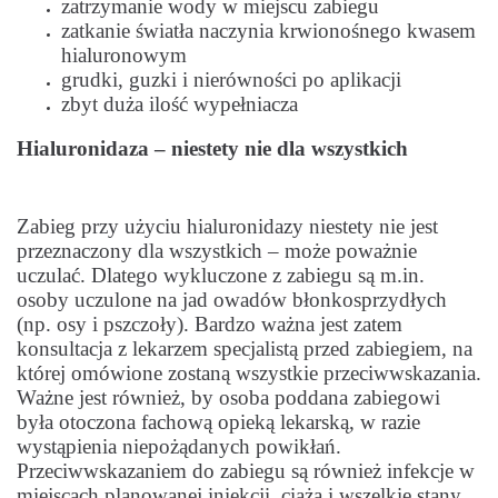
zatrzymanie wody w miejscu zabiegu
zatkanie światła naczynia krwionośnego kwasem
hialuronowym
grudki, guzki i nierówności po aplikacji
zbyt duża ilość wypełniacza
Hialuronidaza – niestety nie dla wszystkich
Zabieg przy użyciu hialuronidazy niestety nie jest
przeznaczony dla wszystkich – może poważnie
uczulać. Dlatego wykluczone z zabiegu są m.in.
osoby uczulone na jad owadów błonkosprzydłych
(np. osy i pszczoły). Bardzo ważna jest zatem
konsultacja z lekarzem specjalistą przed zabiegiem, na
której omówione zostaną wszystkie przeciwwskazania.
Ważne jest również, by osoba poddana zabiegowi
była otoczona fachową opieką lekarską, w razie
wystąpienia niepożądanych powikłań.
Przeciwwskazaniem do zabiegu są również infekcje w
miejscach planowanej iniekcji, ciąża i wszelkie stany