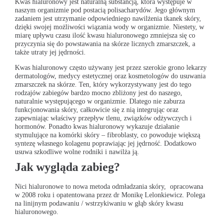
Kwas hialuronowy jest naturalną substancją, która występuje w
naszym organizmie pod postacią polisacharydów. Jego głównym
zadaniem jest utrzymanie odpowiedniego nawilżenia tkanek skóry,
dzięki swojej możliwości wiązania wody w organizmie. Niestety, w
miarę upływu czasu ilość kwasu hialuronowego zmniejsza się co
przyczynia się do powstawania na skórze licznych zmarszczek, a
także utraty jej jędrności.
Kwas hialuronowy często używany jest przez szerokie grono lekarzy
dermatologów, medycy estetycznej oraz kosmetologów do usuwania
zmarszczek na skórze. Ten, który wykorzystywany jest do tego
rodzajów zabiegów bardzo mocno zbliżony jest do naszego,
naturalnie występującego w organizmie. Dlatego nie zaburza
funkcjonowania skóry, całkowicie się z nią integrując oraz
zapewniając właściwy przepływ tlenu, związków odżywczych i
hormonów. Ponadto kwas hialuronowy wykazuje działanie
stymulujące na komórki skóry – fibroblasty, co powoduje większą
syntezę własnego kolagenu poprawiając jej jędrność. Dodatkowo
usuwa szkodliwe wolne rodniki i nawilża ją.
Jak wygląda zabieg?
Nici hialuronowe to nowa metoda odmładzania skóry, opracowana
w 2008 roku i opatentowana przez dr Monikę Lelonkiewicz. Polega
na linijnym podawaniu / wstrzykiwaniu w głąb skóry kwasu
hialuronowego.