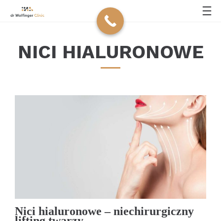
NICI HIALURONOWE
Nici hialuronowe – niechirurgiczny
lifting twarzy