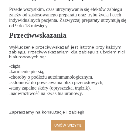
Przede wszystkim, czas utrzymywania się efektów zabiegu
zależy od zastosowanego preparatu oraz trybu życia i cech
indywidualnych pacjenta. Zazwyczaj preparaty utrzymują się
od 9 do 18 miesięcy.
Przeciwwskazania
Wykluczenie przeciwwskazań jest istotne przy każdym
zabiegu. Przeciwwskazaniami dla zabiegu z użyciem nici
hialuronowych są:
-ciąża,
-karmienie piersią,
-choroby o podłożu autoimmunologicznym,
-skłonność do powstawania blizn przerostowych,
-stany zapalne skóry (opryszczka, trądzik),
-nadwrażliwość na kwas hialuronowy.
Zapraszamy na konsultacje i zabiegi!
UMÓW WIZYTĘ