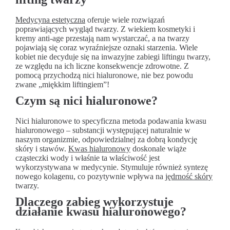
Medycyna estetyczna
oferuje wiele rozwiązań
poprawiających wygląd twarzy. Z wiekiem kosmetyki i
kremy anti-age przestają nam wystarczać, a na twarzy
pojawiają się coraz wyraźniejsze oznaki starzenia. Wiele
kobiet nie decyduje się na inwazyjne zabiegi liftingu twarzy,
ze względu na ich liczne konsekwencje zdrowotne. Z
pomocą przychodzą nici hialuronowe, nie bez powodu
zwane „miękkim liftingiem”!
Czym są nici hialuronowe?
Nici hialuronowe to specyficzna metoda podawania kwasu
hialuronowego – substancji występującej naturalnie w
naszym organizmie, odpowiedzialnej za dobrą kondycję
skóry i stawów.
Kwas hialuronowy
doskonale wiąże
cząsteczki wody i właśnie ta właściwość jest
wykorzystywana w medycynie. Stymuluje również syntezę
nowego kolagenu, co pozytywnie wpływa na
jędrność skóry
twarzy.
Dlaczego zabieg wykorzystuje
działanie kwasu hialuronowego?