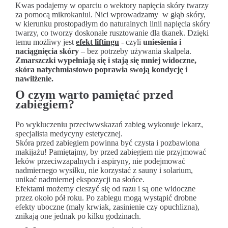
Kwas podajemy w oparciu o wektory napięcia skóry twarzy
za pomocą mikrokaniul. Nici wprowadzamy w głąb skóry,
w kierunku prostopadłym do naturalnych linii napięcia skóry
twarzy, co tworzy doskonałe rusztowanie dla tkanek. Dzięki
temu możliwy jest
efekt liftingu
- czyli
uniesienia i
naciągnięcia skóry
– bez potrzeby używania skalpela.
Zmarszczki wypełniają się i stają się mniej widoczne,
skóra natychmiastowo poprawia swoją kondycję i
nawilżenie.
O czym warto pamiętać przed
zabiegiem?
Po wykluczeniu przeciwwskazań zabieg wykonuje lekarz,
specjalista medycyny estetycznej.
Skóra przed zabiegiem powinna być czysta i pozbawiona
makijażu! Pamiętajmy, by przed zabiegiem nie przyjmować
leków przeciwzapalnych i aspiryny, nie podejmować
nadmiernego wysiłku, nie korzystać z sauny i solarium,
unikać nadmiernej ekspozycji na słońce.
Efektami możemy cieszyć się od razu i są one widoczne
przez około pół roku. Po zabiegu mogą wystąpić drobne
efekty uboczne (mały krwiak, zasinienie czy opuchlizna),
znikają one jednak po kilku godzinach.