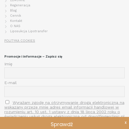
ZDROWIE
Regeneracja
Blog
Cennik
Kontakt
O NAS
Liposukcja Lipotransfer
POLITYKA COOKIES
Promocje i informacje – Zapisz się
Imię
E-mail
Wyrażam zgodę na otrzymywanie drogą elektroniczną na
wskazany przeze mnie adres email informacji handlowej w
rozumieniu art. 10 ust. 1 ustawy z dnia 18 lipca 2002 roku o
świadczeniu usług drogą elektroniczną od drwolfingerclinic.pl
X
Sprawdź