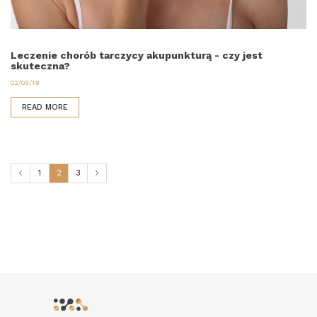
Leczenie chorób tarczycy akupunkturą - czy jest
skuteczna?
02/03/19
READ MORE
1
2
3